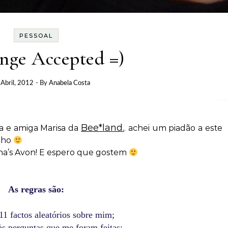
PESSOAL
nge Accepted =)
 Abril, 2012
- By
Anabela Costa
Bee*land.
a e amiga Marisa da
. achei um piadão a este
alho
na’s Avon! E espero que gostem
As regras são:
11 factos aleatórios sobre mim;
s perguntas que me foram feitas;