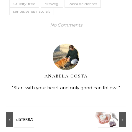
Cruelty-free
MissVeg.
Pasta de dentes
sentes senas naturais
No Comments
ANABELA COSTA
"Start with your heart and only good can follow..."