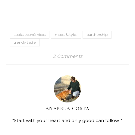
Looks económicos
moda&style.
parthership
trendy taste
2 Comments
ANABELA COSTA
"Start with your heart and only good can follow..."