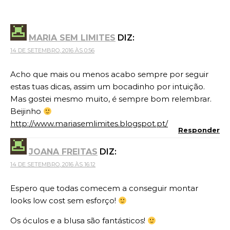
MARIA SEM LIMITES
DIZ:
14 DE SETEMBRO, 2016 ÀS 0:56
Acho que mais ou menos acabo sempre por seguir
estas tuas dicas, assim um bocadinho por intuição.
Mas gostei mesmo muito, é sempre bom relembrar.
Beijinho
http://www.mariasemlimites.blogspot.pt/
Responder
JOANA FREITAS
DIZ:
14 DE SETEMBRO, 2016 ÀS 16:12
Espero que todas comecem a conseguir montar
looks low cost sem esforço!
Os óculos e a blusa são fantásticos!