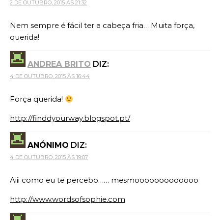
2 DE OUTUBRO, 2015 ÀS 21:32
Nem sempre é fácil ter a cabeça fria… Muita força,
querida!
ANDREA BRITO
DIZ:
4 DE OUTUBRO, 2015 ÀS 16:44
Força querida!
http://finddyourway.blogspot.pt/
ANÓNIMO
DIZ:
4 DE OUTUBRO, 2015 ÀS 19:07
Aiii como eu te percebo…… mesmooooooooooooo
http://www.wordsofsophie.com