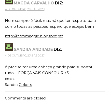
MAGDA CARVALHO
DIZ:
4 DE OUTUBRO, 2015 ÀS 20:28
Nem sempre é fácil, mas há que ter respeito para
como todas as pessoas. Espero que estejas bem.
http://retromaggie.blogspot.pt/
SANDRA ANDRADE
DIZ:
4 DE OUTUBRO, 2015 ÀS 20:37
é preciso ter uma cabeça grande para suportar
tudo…. FORÇA VAIS CONSGUIR <3
xoxo,
Sandra
Color-s
Comments are closed.