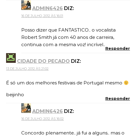
ADMIN6426
DIZ:
16 DE JULHO, 2012 ÀS 16:01
Posso dizer que FANTASTICO.. o vocalista
Robert Smith já com 40 anos de carreira,
continua com a mesma voz! incrível..
Responder
CIDADE DO PECADO
DIZ:
13 DE JULHO, 2012 ÀS 21:02
É só um dos melhores festivais de Portugal mesmo
beijinho
Responder
ADMIN6426
DIZ:
16 DE JULHO, 2012 ÀS 16:02
Concordo plenamente.. já fui a alguns.. mas o