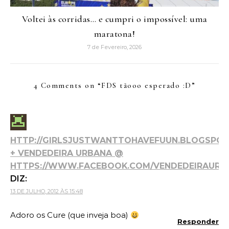
Voltei às corridas… e cumpri o impossível: uma
maratona!
7 de Fevereiro, 2026
4 Comments on “
FDS tãooo esperado :D
”
HTTP://GIRLSJUSTWANTTOHAVEFUUN.BLOGSPOT
+ VENDEDEIRA URBANA @
HTTPS://WWW.FACEBOOK.COM/VENDEDEIRAURB
DIZ:
13 DE JULHO, 2012 ÀS 15:48
Adoro os Cure (que inveja boa)
Responder