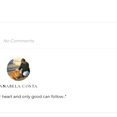
No Comments
ANABELA COSTA
r heart and only good can follow..."