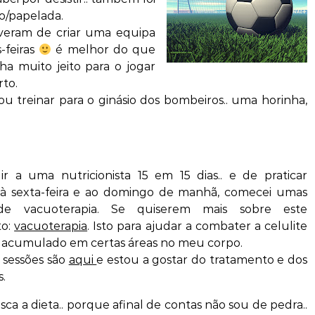
o/papelada.
olveram de criar uma equipa
-feiras
é melhor do que
a muito jeito para o jogar
rto.
treinar para o ginásio dos bombeiros.. uma horinha,
l
r a uma nutricionista 15 em 15 dias.. e de praticar
 à sexta-feira e ao domingo de manhã, comecei umas
de vacuoterapia. Se quiserem mais sobre este
to:
vacuoterapia
. Isto para ajudar a combater a celulite
 acumulado em certas áreas no meu corpo.
 sessões são
aqui
e estou a gostar do tratamento e dos
.
ca a dieta.. porque afinal de contas não sou de pedra..