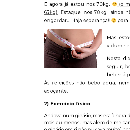
E agora já estou nos 70kg.
(o m
65kg)
. Estaquei nos 70kg.. ainda 
engordar… Haja esperança!!
para 
Mas esto
volume e 
Nesta di
seguir, b
beber águ
Às refeições não bebo água, nem
adoçante.
2) Exercício físico
Andava num ginásio, mas era à hora d
mais ou menos.. mas além de me cans
o ginásio em si não puxava muito) aca