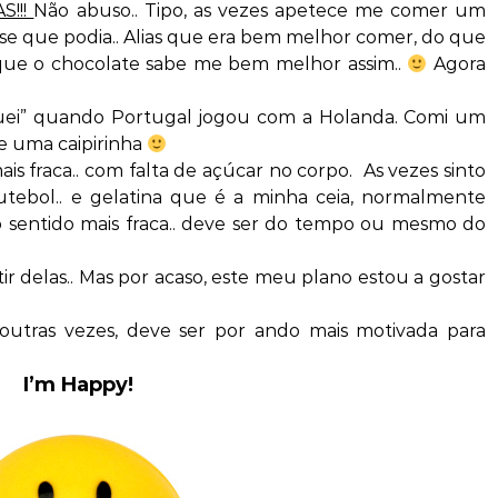
S!!!
Não abuso.. Tipo, as vezes apetece me comer um
isse que podia.. Alias que era bem melhor comer, do que
r que o chocolate sabe me bem melhor assim..
Agora
uei” quando Portugal jogou com a Holanda. Comi um
 e uma caipirinha
s fraca.. com falta de açúcar no corpo. As vezes sinto
utebol.. e gelatina que é a minha ceia, normalmente
o sentido mais fraca.. deve ser do tempo ou mesmo do
stir delas.. Mas por acaso, este meu plano estou a gostar
outras vezes, deve ser por ando mais motivada para
I’m Happy!