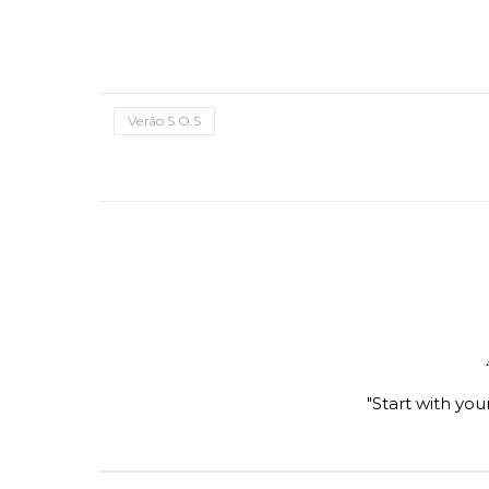
Verão S.O.S
"Start with you