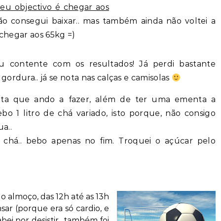
eu objectivo é chegar aos
não consegui baixar.. mas também ainda não voltei a
chegar aos 65kg =)
u contente com os resultados! Já perdi bastante
gordura.. já se nota nas calças e camisolas
eta que ando a fazer, além de ter uma ementa a
ebo 1 litro de chá variado, isto porque, não consigo
a..
 chá.. bebo apenas no fim. Troquei o açúcar pelo
o almoço, das 12h até as 13h
ar (porque era só cardio, e
bei por desistir.. também foi