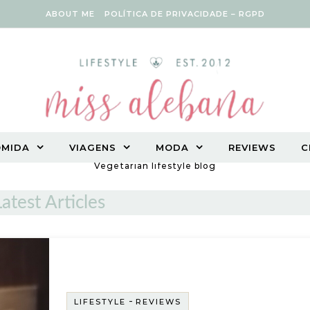
ABOUT ME
POLÍTICA DE PRIVACIDADE – RGPD
OMIDA
VIAGENS
MODA
REVIEWS
C
Vegetarian lifestyle blog
Latest Articles
-
LIFESTYLE
REVIEWS