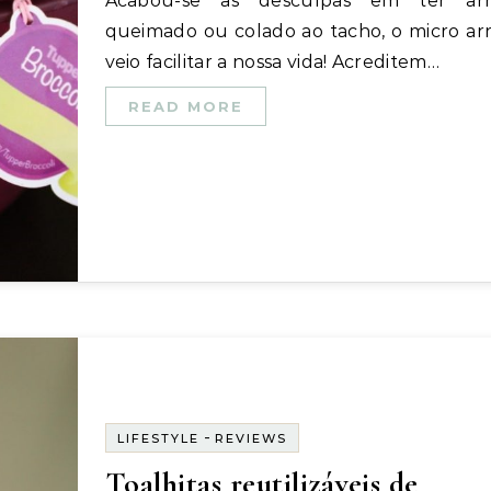
Acabou-se as desculpas em ter arroz
queimado ou colado ao tacho, o micro ar
veio facilitar a nossa vida! Acreditem…
READ MORE
-
LIFESTYLE
REVIEWS
Toalhitas reutilizáveis de