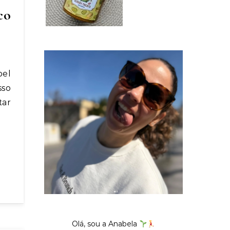
co
sso
tar
Olá, sou a Anabela