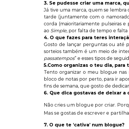
3. Se pudesse criar uma marca, q
Já tive uma marca, quem se lembra
tarde (juntamente com o namorado
corda (maioritariamente pulseiras e
ao
Simple,
por falta de tempo e falta
4. O que fazes para teres interaç
Gosto de lançar perguntas ou até pe
sorteios também é um meio de inter
passatempos
” e esses tipos de segui
5.Como organizas o teu dia, para
Tento organizar o meu blogue nas
bloco de notas por perto, para ir ap
fins de semana, que gosto de dedicar 
6. Que dica gostavas de deixar a
Não cries um blogue por criar. Porq
Mas se gostas de escrever e partilha
7. O que te ‘cativa’ num blogue?