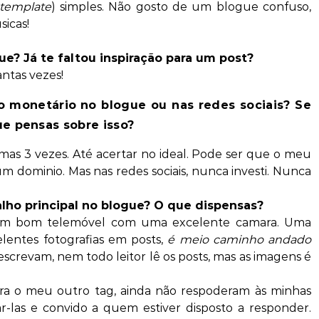
template
) simples. Não gosto de um blogue confuso,
icas!
ue? Já te faltou inspiração para um post?
antas vezes!
o
monetário
no blogue ou nas redes sociais? Se
ue pensas sobre isso?
mas 3 vezes. Até acertar no ideal. Pode ser que o meu
m dominio. Mas nas redes sociais, nunca investi. Nunca
alho principal no blogue? O que dispensas?
um bom telemóvel com uma excelente camara. Uma
lentes fotografias em posts,
é meio caminho andado
escrevam, nem todo leitor lê os posts, mas as imagens é
ra o meu outro tag, ainda não respoderam às minhas
ar-las e convido a quem estiver disposto a responder.