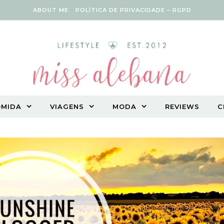
ABOUT ME
POLÍTICA DE PRIVACIDADE – RGPD
OMIDA
VIAGENS
MODA
REVIEWS
C
Vegetarian lifestyle blog