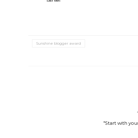
Like this:
Sunshine blogger award
"Start with you