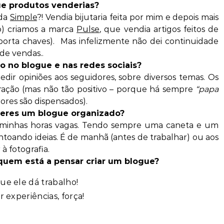
ue produtos venderias?
 da
Simple
?! Vendia bijutaria feita por mim e depois mais
) criamos a marca
Pulse
, que vendia artigos feitos de
 porta chaves). Mas infelizmente não dei continuidade
 de vendas..
ão no blogue e nas redes sociais?
dir opiniões aos seguidores, sobre diversos temas. Os
ação (mas não tão positivo – porque há sempre
“papa
dores são dispensados).
 teres um blogue organizado?
 minhas horas vagas. Tendo sempre uma caneta e um
ontoando ideias. É de manhã (antes de trabalhar) ou aos
à fotografia.
 quem está a pensar criar um blogue?
ue ele dá trabalho!
r experiências, força!