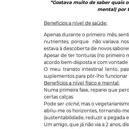
“Gostava muito de saber quais os 
mental) por 
Beneficios a nível de saúde:
Apenas durante o primeiro mês, senti 
nutrientes, porque
não variava nos
estava à descoberta de novos sabores
Apesar de ter tonturas (no primeiro 
acordo bem-disposta e com vontade d
O meu transito intestinal lento, pa
suplementos para pôr-lho funcionar
Benefícios a nível físico e mental:
Numa primeira fase, reparei que perdi
certas calças.
Pode ser
cliché,
mas o vegetarianismo
abriu-me os horizontes, tornando-me
(sustentabilidade, reduzir a pegada ec
Um amigo, que já não via a 2 anos, di