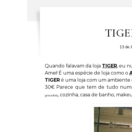
TIGE
13 de J
Quando falavam da loja
TIGER
, eu n
Amei! É uma espécie de loja como o
TIGER
é uma loja com um ambiente di
30€ Parece que tem de tudo numa l
, cozinha, casa de banho, makeup
graudos)