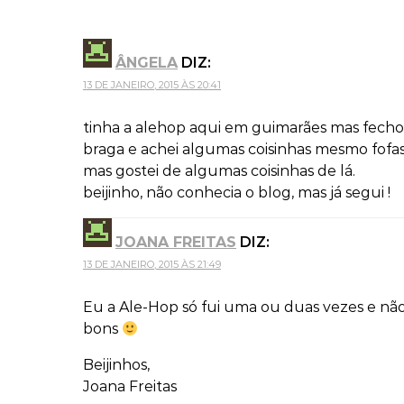
ÂNGELA
DIZ:
13 DE JANEIRO, 2015 ÀS 20:41
tinha a alehop aqui em guimarães mas fechou
braga e achei algumas coisinhas mesmo fofas, 
mas gostei de algumas coisinhas de lá.
beijinho, não conhecia o blog, mas já segui !
JOANA FREITAS
DIZ:
13 DE JANEIRO, 2015 ÀS 21:49
Eu a Ale-Hop só fui uma ou duas vezes e não
bons
Beijinhos,
Joana Freitas