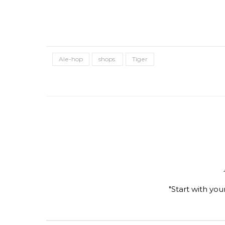
Ale-hop
shops.
Tiger
"Start with you