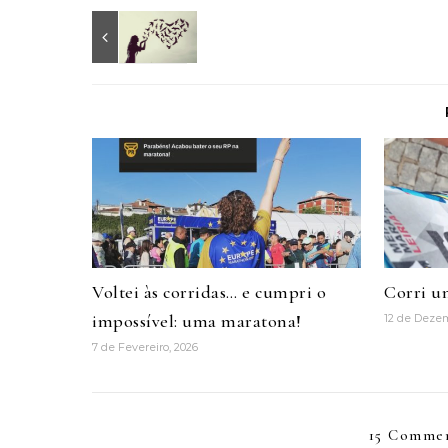
Voltei às corridas… e cumpri o
Corri u
impossível: uma maratona!
12 de Deze
7 de Fevereiro, 2026
15 Commen