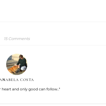
15 Comments
ANABELA COSTA
r heart and only good can follow..."