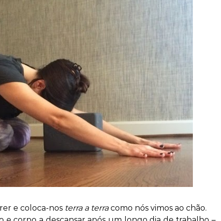
rrer e coloca-nos
terra a terra
como nós vimos ao chão.
 e corpo a descansar após um longo dia de trabalho –