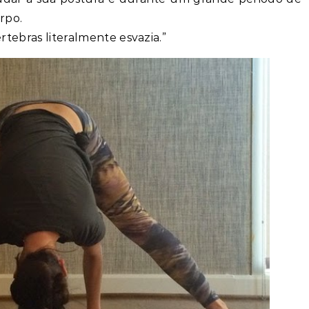
rpo.
értebras literalmente esvazia.”