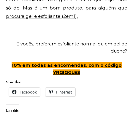
sólido.
Mas é um bom produto, para
alguém
que
procura gel e esfoliante (2em1).
E vocês, pre
ferem esfoliante normal ou em gel de
duche?
10% em todas as encomendas, com o
código
YRGIGGLES
Share this:
Facebook
Pinterest
Like this: