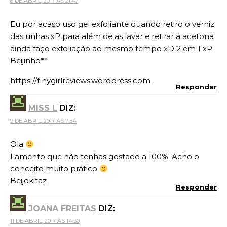
6 DE ABRIL, 2017 ÀS 21:47
Eu por acaso uso gel exfoliante quando retiro o verniz
das unhas xP para além de as lavar e retirar a acetona
ainda faço exfoliação ao mesmo tempo xD 2 em 1 xP
Beijinho**
https://tinygirlreviews.wordpress.com
Responder
MISS L
DIZ:
9 DE ABRIL, 2017 ÀS 7:54
Ola
Lamento que não tenhas gostado a 100%. Acho o
conceito muito prático
Beijokitaz
Responder
JOANA FREITAS
DIZ:
11 DE ABRIL, 2017 ÀS 14:30