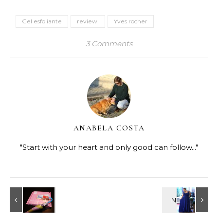
Gel esfoliante
review.
Yves rocher
3 Comments
ANABELA COSTA
"Start with your heart and only good can follow..."