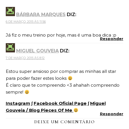
BÁRBARA MARQUES
DIZ:
6 DE MARÇO, 2015 ÀS 11:56
Já fiz o meu treino por hoje, mas é uma boa dica :p
Responder
MIGUEL GOUVEIA
DIZ:
7 DE MARÇO, 2015 ÀS 8:12
Estou super ansioso por comprar as minhas all star
para poder fazer estes looks
É claro que te compreendo <3 ahahah compreendo
sempre!
Instagram
∫
Facebook Oficial Page
∫
Miguel
Gouveia / Blog Pieces Of Me
Responder
DEIXE UM COMENTÁRIO