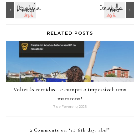
RELATED POSTS
Voltei às corridas… e cumpri o impossível: uma
maratona!
7 de Fevereiro, 2026
2 Comments on “
1# 6th day: abs!
”