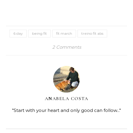
6 day
being fit
fit march
treino fit abs
2 Comments
ANABELA COSTA
"Start with your heart and only good can follow..."