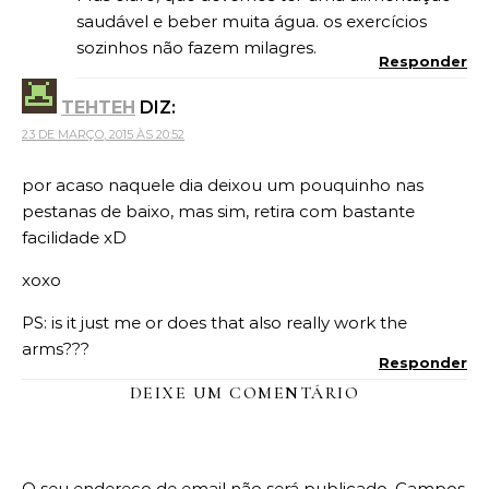
saudável e beber muita água. os exercícios
sozinhos não fazem milagres.
Responder
TEHTEH
DIZ:
23 DE MARÇO, 2015 ÀS 20:52
por acaso naquele dia deixou um pouquinho nas
pestanas de baixo, mas sim, retira com bastante
facilidade xD
xoxo
PS: is it just me or does that also really work the
arms???
Responder
DEIXE UM COMENTÁRIO
O seu endereço de email não será publicado.
Campos