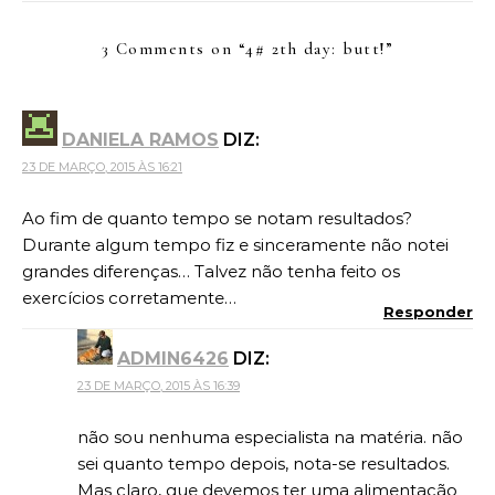
3 Comments on “
4# 2th day: butt!
”
DANIELA RAMOS
DIZ:
23 DE MARÇO, 2015 ÀS 16:21
Ao fim de quanto tempo se notam resultados?
Durante algum tempo fiz e sinceramente não notei
grandes diferenças… Talvez não tenha feito os
exercícios corretamente…
Responder
ADMIN6426
DIZ:
23 DE MARÇO, 2015 ÀS 16:39
não sou nenhuma especialista na matéria. não
sei quanto tempo depois, nota-se resultados.
Mas claro, que devemos ter uma alimentação