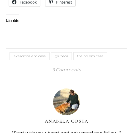
Facebook
Pinterest
Like this:
exercicios em casa
gluteos
treino em casa
3 Comments
ANABELA COSTA
"Start with your heart and only good can follow..."