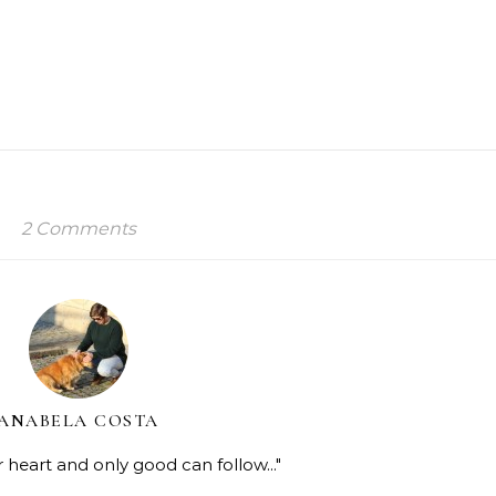
2 Comments
ANABELA COSTA
r heart and only good can follow..."