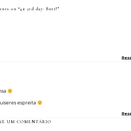
nts on “
4# 3rd day: Butt!
”
Res
ensa
uiseres espreita
Res
XE UM COMENTÁRIO