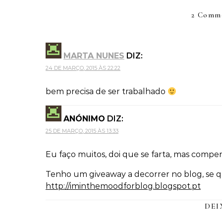
2 Comme
MARTA NUNES
DIZ:
24 DE MARÇO, 2015 ÀS 22:22
bem precisa de ser trabalhado
ANÓNIMO
DIZ:
25 DE MARÇO, 2015 ÀS 13:33
Eu faço muitos, doi que se farta, mas comp
Tenho um giveaway a decorrer no blog, se q
http://iminthemoodforblog.blogspot.pt
DEI