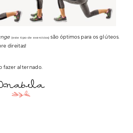
unge
são óptimos para os glúteos.
(este tipo de exercícios)
re direitas!
 fazer alternado.