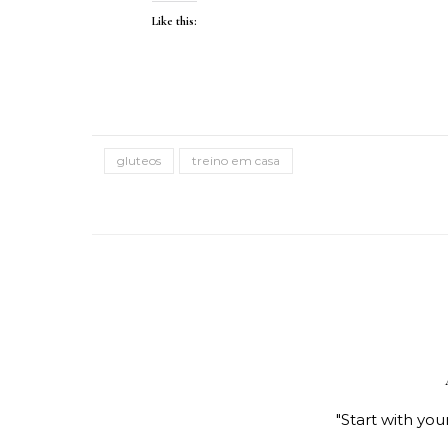
Like this:
gluteos
treino em casa
"Start with you