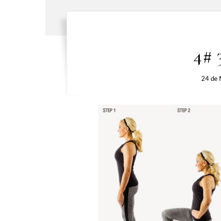
4# 
24 de 